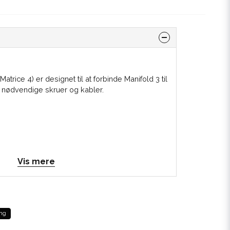
atrice 4) er designet til at forbinde Manifold 3 til
e nødvendige skruer og kabler.
Vis mere
rice 4)
)
(
Manifold 3)
ng