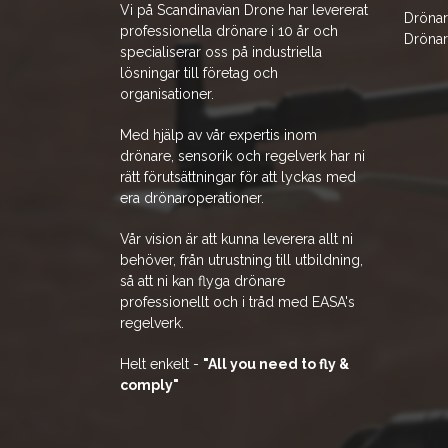
Vi på Scandinavian Drone har levererat
Drönar
professionella drönare i 10 år och
Drönar
specialiserar oss på industriella
lösningar till företag och
organisationer.
Med hjälp av vår expertis inom
drönare, sensorik och regelverk har ni
rätt förutsättningar för att lyckas med
era drönaroperationer.
Vår vision är att kunna leverera allt ni
behöver, från utrustning till utbildning,
så att ni kan flyga drönare
professionellt och i tråd med EASA's
regelverk.
Helt enkelt -
"All you need to fly &
comply"