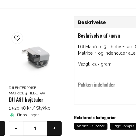
Beskrivelse
Beskrivelse af :navn
DJI Manifold 3 tilbehørssæt (M
Matrice 4 og indeholder all
Vægt: 33.7 gram
Pakken indeholder
DJI ENTERPRISE
MATRICE 4 TILBEHØR
1 x beslag (Matrice 4)
DJI AS1 højttaler
1 x koaksialkabel (Mat
1 520,48 kr
/ Stykke
6 x skruer (Manifold 3
Finns i lager
Relaterede kategorier
Få 5% rabatt
2 x Koaksialkabelskruer 
Matrice 4 tilbehør
Edge Computi
-
+
1 x skruetrækker