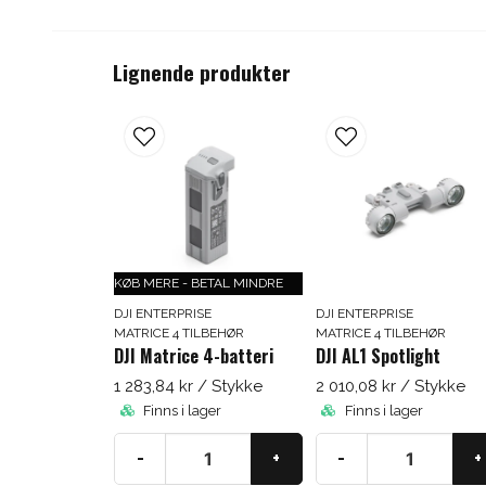
Lignende produkter
KØB MERE - BETAL MINDRE
DJI ENTERPRISE
DJI ENTERPRISE
MATRICE 4 TILBEHØR
MATRICE 4 TILBEHØR
DJI Matrice 4-batteri
DJI AL1 Spotlight
1 283,84 kr
/ Stykke
2 010,08 kr
/ Stykke
Finns i lager
Finns i lager
-
+
-
+