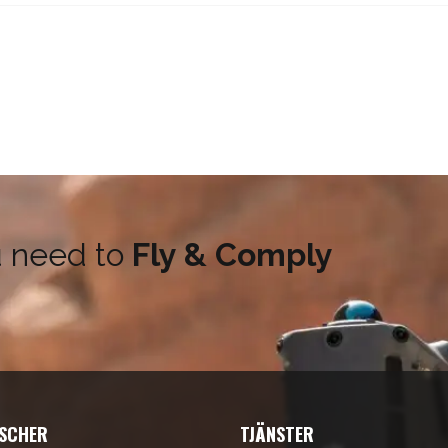
u need to
Fly & Comply
SCHER
TJÄNSTER