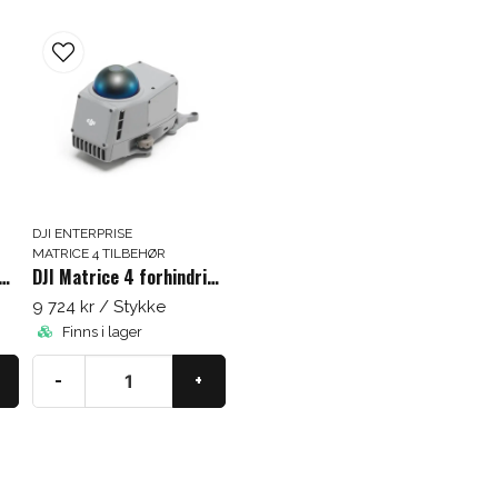
Prenumerera på vårt nyhetsbrev med kunskap
1 x skruetrækker (Phill
och nyheter. Ange din e-postadress nedan för att
1 x skruetrækker (Alle
få en rabattkod på ditt nästa köp.
email
E-mail-adresse
Hämta kod
DJI ENTERPRISE
MATRICE 4 TILBEHØR
trice 4 støjsvage propeller
DJI Matrice 4 forhindringssensormodul
9 724 kr
/ Stykke
Finns i lager
-
+