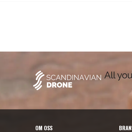
All yo
OM OSS
BRAN