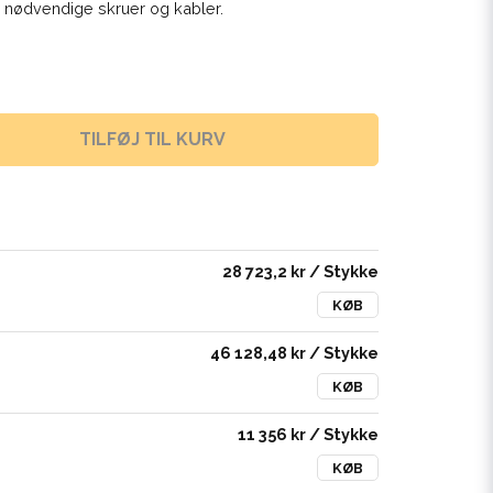
e nødvendige skruer og kabler.
TILFØJ TIL KURV
28 723,2 kr
/ Stykke
KØB
46 128,48 kr
/ Stykke
KØB
11 356 kr
/ Stykke
KØB