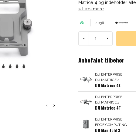
Matrice 4 og indeholder all
Læs mere
4036
-
+
Anbefalet tilbehør
DJI ENTERPRISE
DJI MATRICE 4
DJI Matrice 4E
DJI ENTERPRISE
DJI MATRICE 4
DJI Matrice 4T
DJI ENTERPRISE
EDGE COMPUTING
DJI Manifold 3