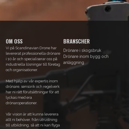
OM OSS
BRANSCHER
Vi på Scandinavian Drone har
Drönare i skogsbruk
levererat professionella drönare
Drönare inom bygg och
i 10 år och specialiserar oss på
anläggning
industriella lösningar till företag
och organisationer.
Med hjälp av vår expertis inom
drönare, sensorik och regelverk
har ni rätt förutsättningar för att
lyckas med era
drönaroperationer.
Vår vision är att kunna leverera
allt ni behöver, från utrustning
till utbildning, så att ni kan flyga