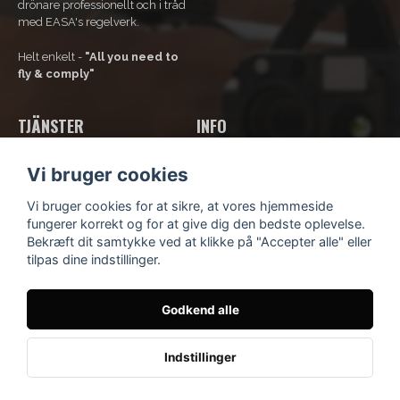
drönare professionellt och i tråd
med EASA's regelverk.
Helt enkelt -
"All you need to
fly & comply"
TJÄNSTER
INFO
Vores tjenester
Om os
Vi bruger cookies
Bliv rammeaftalekunde
Kontakt os
Kurser og uddannelse
Kundsupport
Vi bruger cookies for at sikre, at vores hjemmeside
Lej en drone
Købsbetingelser
fungerer korrekt og for at give dig den bedste oplevelse.
Fortrolighedspolitik
Bekræft dit samtykke ved at klikke på "Accepter alle" eller
Blog
tilpas dine indstillinger.
Godkend alle
© Scandinavian Drone
- Idévägen 9, 312 62 Mellbystrand,
Sverige
Indstillinger
Köpvillkor
Integritetspolicy