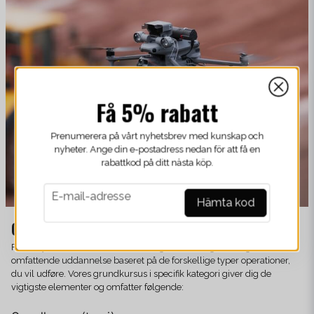
Få 5% rabatt
Prenumerera på vårt nyhetsbrev med kunskap och
nyheter. Ange din e-postadress nedan för att få en
rabattkod på ditt nästa köp.
email
E-mail-adresse
Hämta kod
Grundkursus i specifik kategori (ADS)
For at flyve droner i en bestemt kategori skal du gennemgå en mere
omfattende uddannelse baseret på de forskellige typer operationer,
du vil udføre. Vores grundkursus i specifik kategori giver dig de
vigtigste elementer og omfatter følgende: