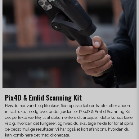
Pix4D & Emlid Scanning Kit
Hvis du har vand- og kloakrør, fiberoptiske kabler, kabler eller anden
infrastruktur nedgravet under jorden, er Pix4D & Emlid Scanning Kit
det perfekte værktøj til at dokumentere dit arbejde. I dette kursus lærer
vi dig, hvordan det fungerer, og hvad du skal tage højde for for at opnå
de bedst mulige resultater. Vi har også et kort afsnit om, hvordan du
kan kombinere det med dronedata.