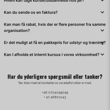
Hvem kan tage kurser/uddannelse hos jer?
Selvom vi primært sælger til virksomheder og andre
Kan du sende os en faktura?
organisationer, ved vi, at mange mennesker ønsker at
uddanne sig for at gøre sig mere attraktive på
Ja, det kan vi godt.
Kan man få rabat, hvis der er flere personer fra samme
arbejdsmarkedet. Af denne grund giver vi også
Du kan enten købe/betale i vores onlinebutik, eller vi kan
privatpersoner mulighed for at tage kurser og
organisation?
sende dig en direkte faktura. Kontakt os, hvis du ønsker dette.
uddannelsesprogrammer hos os.
Ja, du kan få rabat, hvis der er to eller flere personer fra
Er det muligt at få en pakkepris for udstyr og træning?
samme organisation.
Ja, det er muligt at få en pakkepris for både udstyr og træning.
Kan I afholde et internt kursus i vores virksomhed?
Kontakt os for et tilbud.
Ja, det kan vi normalt godt. Kontakt os for at få et tilbud på et
internt kursus.
Har du yderligere spørgsmål eller tanker?
Tøv ikke med at kontakte os via telefon eller e-mail.
+46 0704049049
+ 47 46800143