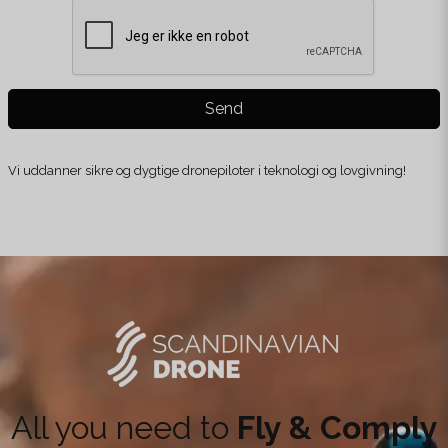
Send
Vi uddanner sikre og dygtige dronepiloter i teknologi og lovgivning!
All you need to
Fly & Comply