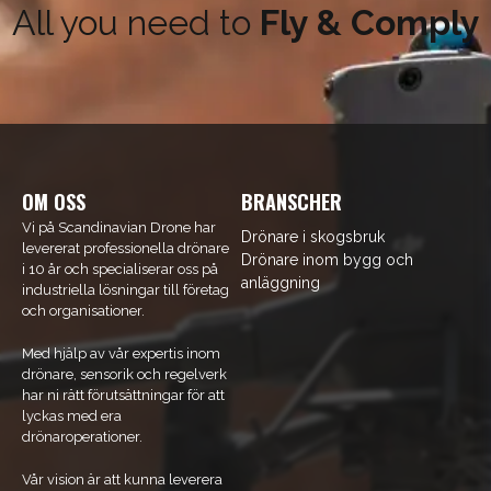
Få 5% rabatt
All you need to
Fly & Comply
Prenumerera på vårt nyhetsbrev med kunskap och
nyheter. Ange din e-postadress nedan för att få en
rabattkod på ditt nästa köp.
email
E-mail-adresse
Hämta kod
OM OSS
BRANSCHER
Vi på Scandinavian Drone har
Drönare i skogsbruk
levererat professionella drönare
Drönare inom bygg och
i 10 år och specialiserar oss på
anläggning
industriella lösningar till företag
och organisationer.
Med hjälp av vår expertis inom
drönare, sensorik och regelverk
har ni rätt förutsättningar för att
lyckas med era
drönaroperationer.
Vår vision är att kunna leverera