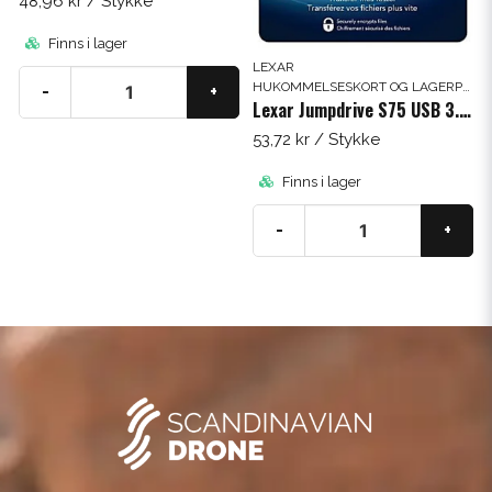
48,96 kr
/ Stykke
Finns i lager
LEXAR
HUKOMMELSESKORT OG LAGERPLADS
-
+
Lexar Jumpdrive S75 USB 3.0 64 GB
53,72 kr
/ Stykke
Finns i lager
-
+