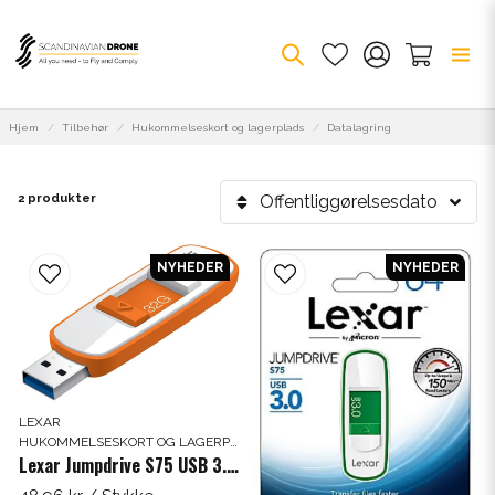
Hjem
Tilbehør
Hukommelseskort og lagerplads
Datalagring
2 produkter
Offentliggørelsesdato
NYHEDER
NYHEDER
LEXAR
HUKOMMELSESKORT OG LAGERPLADS
Lexar Jumpdrive S75 USB 3.0 32 GB