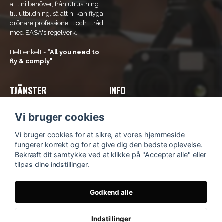
allt ni behöver, från utrustning
till utbildning, så att ni kan flyga
drönare professionellt och i tråd
med EASA's regelverk.
Helt enkelt -
"All you need to
fly & comply"
TJÄNSTER
INFO
Vores tjenester
Om os
Vi bruger cookies
Bliv rammeaftalekunde
Kontakt os
Kurser og uddannelse
Kundsupport
Vi bruger cookies for at sikre, at vores hjemmeside
Lej en drone
Købsbetingelser
fungerer korrekt og for at give dig den bedste oplevelse.
Fortrolighedspolitik
Bekræft dit samtykke ved at klikke på "Accepter alle" eller
Blog
tilpas dine indstillinger.
Godkend alle
© Scandinavian Drone
- Idévägen 9, 312 62 Mellbystrand,
Sverige
Indstillinger