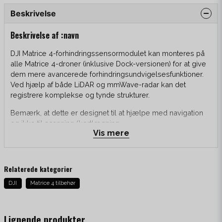
Beskrivelse
Beskrivelse af :navn
DJI Matrice 4-forhindringssensormodulet kan monteres på
alle Matrice 4-droner (inklusive Dock-versionen) for at give
dem mere avancerede forhindringsundvigelsesfunktioner.
Ved hjælp af både LiDAR og mmWave-radar kan det
registrere komplekse og tynde strukturer.
Bemærk, at dette er designet til at hjælpe med navigation
og ikke til scanning/kortlægning.
Vis mere
Højdepunkter
Relaterede kategorier
Flyv i komplekse miljøer såsom
DJI
Matrice 4 tilbehør
transformerstationer
Kan registrere 12 mm kabler
Kan flyve op til 15 m/s
Lignende produkter