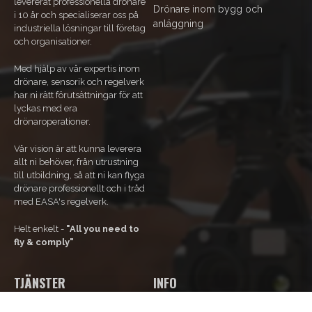
levererat professionella drönare
Drönare inom bygg och
i 10 år och specialiserar oss på
anläggning
industriella lösningar till företag
och organisationer.
Med hjälp av vår expertis inom
drönare, sensorik och regelverk
har ni rätt förutsättningar för att
lyckas med era
drönaroperationer.
Vår vision är att kunna leverera
allt ni behöver, från utrustning
till utbildning, så att ni kan flyga
drönare professionellt och i tråd
med EASA's regelverk.
Helt enkelt -
"All you need to
fly & comply"
TJÄNSTER
INFO
Vores tjenester
Om os