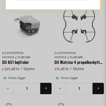
Driftstemperatur
-20 °C til 50 °C
Teknologier
Roterende LiDAR og 5x
mmWave-radar
IP-klassificering
IP55 (med Matrice 4D / 4TD)
DJI ENTERPRISE
DJI ENTERPRISE
MATRICE 4 TILBEHØR
MATRICE 4 TILBEHØR
DJI AS1 højttaler
DJI Matrice 4 propelbeskyttere
1 520,48 kr
/ Stykke
271,46 kr
/ Stykke
Finns i lager
Finns i lager
-
+
-
+