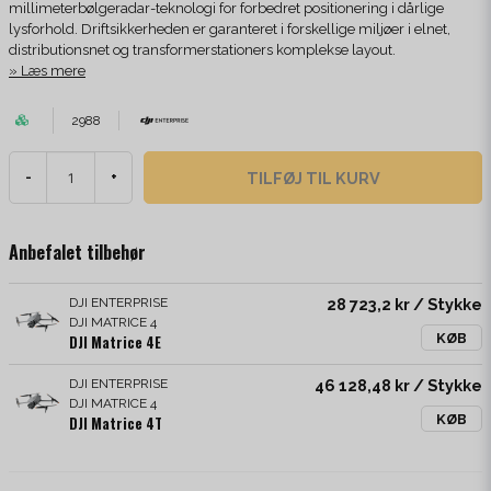
millimeterbølgeradar-teknologi for forbedret positionering i dårlige
lysforhold. Driftsikkerheden er garanteret i forskellige miljøer i elnet,
distributionsnet og transformerstationers komplekse layout.
Læs mere
2988
TILFØJ TIL KURV
-
+
Anbefalet tilbehør
DJI ENTERPRISE
28 723,2 kr
/ Stykke
DJI MATRICE 4
KØB
DJI Matrice 4E
DJI ENTERPRISE
46 128,48 kr
/ Stykke
DJI MATRICE 4
KØB
DJI Matrice 4T