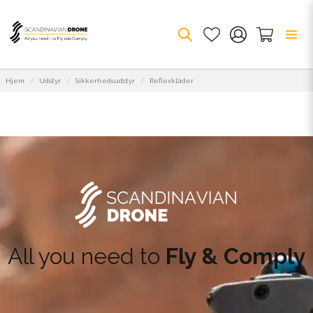
Hjem
Udstyr
Sikkerhedsudstyr
Reflexkläder
All you need to
Fly & Comply