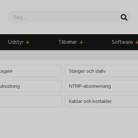
Søg...
Udstyr
Tilbehør
Software
tagare
Stänger och stativ
utrustning
NTRIP-abonnemang
Kablar och kontakter