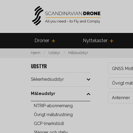
Droner
Nyttelaster
Hjem
Udstyr
Måleudstyr
UDSTYR
GNSS Mot
Sikkerhedsudstyr
Övrigt mät
Måleudstyr
Antenner
NTRIP-abonnemang
Övrigt mätutrustning
GCP (markstöd)
Stänger och stativ