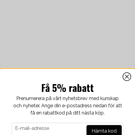
Få 5% rabatt
Prenumerera på vårt nyhetsbrev med kunskap
och nyheter. Ange din e-postadress nedan för att
få en rabattkod på ditt nästa köp.
u need to
Fly & Comply
email
E-mail-adresse
Hämta kod