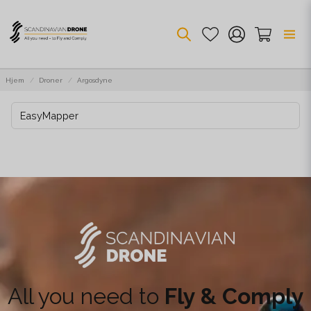
Hjem
Droner
Argosdyne
EasyMapper
All you need to
Fly & Comply