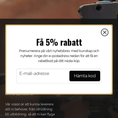
OM OSS
BRANSCHER
Få 5% rabatt
Vi på Scandinavian Drone har
Drönare i skogsbruk
levererat professionella drönare
Prenumerera på vårt nyhetsbrev med kunskap och
Drönare inom bygg och
i 10 år och specialiserar oss på
nyheter. Ange din e-postadress nedan för att få en
anläggning
industriella lösningar till företag
rabattkod på ditt nästa köp.
och organisationer.
email
E-mail-adresse
Med hjälp av vår expertis inom
Hämta kod
drönare, sensorik och regelverk
har ni rätt förutsättningar för att
lyckas med era
drönaroperationer.
Vår vision är att kunna leverera
allt ni behöver, från utrustning
till utbildning, så att ni kan flyga