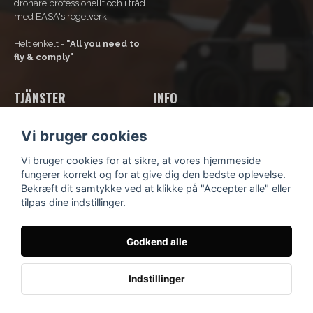
drönare professionellt och i tråd
med EASA's regelverk.
Helt enkelt -
"All you need to
fly & comply"
TJÄNSTER
INFO
Vores tjenester
Om os
Vi bruger cookies
Bliv rammeaftalekunde
Kontakt os
Kurser og uddannelse
Kundsupport
Vi bruger cookies for at sikre, at vores hjemmeside
Lej en drone
Købsbetingelser
fungerer korrekt og for at give dig den bedste oplevelse.
Fortrolighedspolitik
Bekræft dit samtykke ved at klikke på "Accepter alle" eller
Blog
tilpas dine indstillinger.
Godkend alle
© Scandinavian Drone
- Idévägen 9, 312 62 Mellbystrand,
Sverige
Indstillinger
Köpvillkor
Integritetspolicy