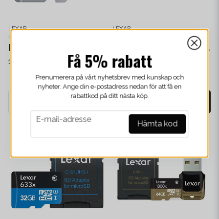
LEXAR
LEXAR
HUKOMMELSESKORT OG LAGERPLADS
HUKOMMELSESKORT OG LAGERPLADS
Lexar MicroSD 1066x 128 GB
Lexar Multi-card 25-i-1-kortlæser USB 3.0
Få 5% rabatt
162,66 kr
/ Stykke
119,68 kr
/ Stykke
Prenumerera på vårt nyhetsbrev med kunskap och
Finns i lager
Finns i lager
nyheter. Ange din e-postadress nedan för att få en
rabattkod på ditt nästa köp.
-
+
-
+
email
E-mail-adresse
Hämta kod
NYHEDER
NYHEDER