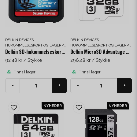
DELKIN DEVICES
DELKIN DEVICES
HUKOMMELSESKORT OG LAGERPLADS
HUKOMMELSESKORT OG LAGERPLADS
Delkin SD-hukommelseskort-taske (etui)
Delkin MicroSD Advantage 32 GB
92,48 kr
/ Stykke
296,48 kr
/ Stykke
Finns i lager
Finns i lager
-
+
-
+
NYHEDER
NYHEDER