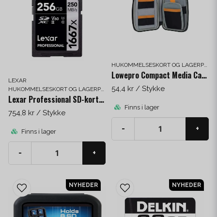
HUKOMMELSESKORT OG LAGERPLADS
Lowepro Compact Media Case
LEXAR
54,4 kr
/ Stykke
HUKOMMELSESKORT OG LAGERPLADS
Lexar Professional SD-kort 1667x 256 GB
Finns i lager
754,8 kr
/ Stykke
-
+
Finns i lager
-
+
NYHEDER
NYHEDER