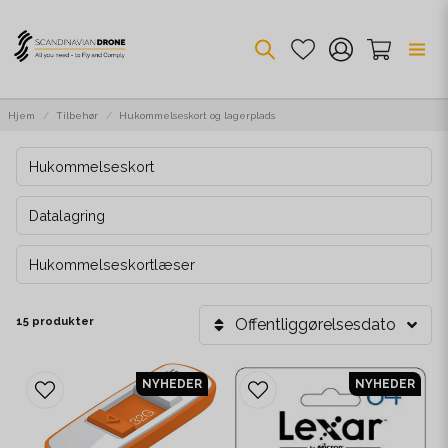
Hjem
Tilbehør
Hukommelseskort og lagerplads
Hukommelseskort
Datalagring
Hukommelseskortlæser
15 produkter
Offentliggørelsesdato
NYHEDER
NYHEDER