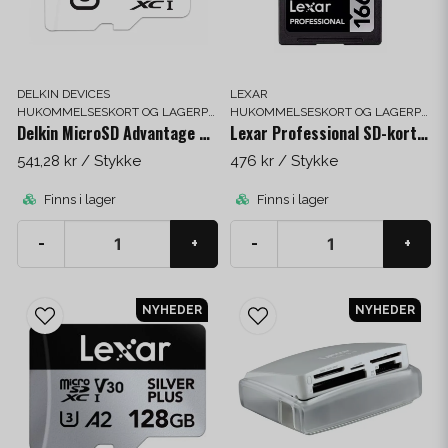
DELKIN DEVICES
LEXAR
HUKOMMELSESKORT OG LAGERPLADS
HUKOMMELSESKORT OG LAGERPLADS
Delkin MicroSD Advantage 64 GB
Lexar Professional SD-kort 1667x 128 GB
541,28 kr
/ Stykke
476 kr
/ Stykke
Finns i lager
Finns i lager
-
+
-
+
NYHEDER
NYHEDER