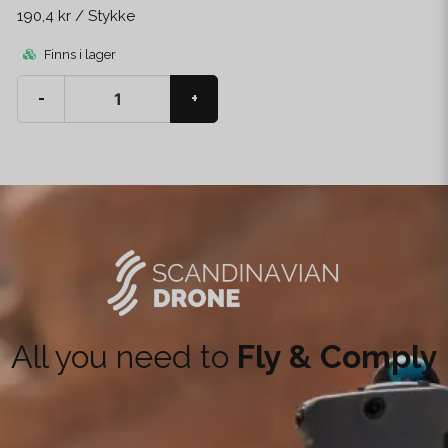
190,4 kr
/ Stykke
Finns i lager
-
+
All you need to
Fly & Comply