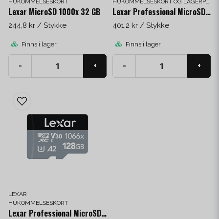
HUKOMMELSESKORT
HUKOMMELSESKORT OG LAGERPLADS
Lexar MicroSD 1000x 32 GB
Lexar Professional MicroSD 667x 128 GB
244,8 kr
/ Stykke
401,2 kr
/ Stykke
Finns i lager
Finns i lager
-
+
-
+
LEXAR
HUKOMMELSESKORT
Lexar Professional MicroSDXC 1066x 64 GB