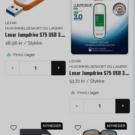
LEXAR
HUKOMMELSESKORT OG LAGERPLADS
Lexar Jumpdrive S75 USB 3.0 32 GB
48,96 kr
/ Stykke
Finns i lager
LEXAR
HUKOMMELSESKORT OG LAGERPLADS
-
+
Lexar Jumpdrive S75 USB 3.0 64 GB
53,72 kr
/ Stykke
Finns i lager
-
+
NYHEDER
NYHEDER