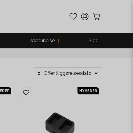
Uddannelse
Blog
Offentliggørelsesdato
EDER
NYHEDER