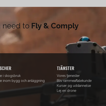
u need to
Fly & Comply
SCHER
TJÄNSTER
e i skogsbruk
Vores tjenester
e inom bygg och anläggning
Bliv rammeaftalekunde
Kurser og uddannelse
Lej en drone