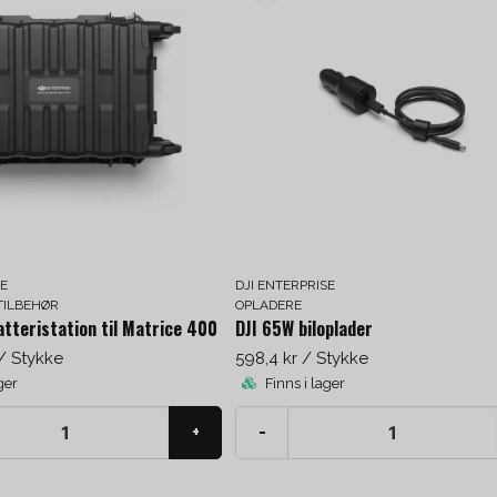
SE
DJI ENTERPRISE
TILBEHØR
OPLADERE
atteristation til Matrice 400
DJI 65W biloplader
/ Stykke
598,4 kr
/ Stykke
ger
Finns i lager
+
-