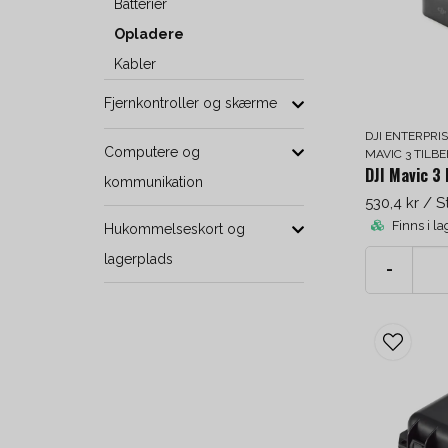
Batterier
Opladere
Kabler
Fjernkontroller og skærme
DJI ENTERPRI
Computere og
MAVIC 3 TILB
DJI Mavic 3
kommunikation
530,4 kr
/ S
Finns i la
Hukommelseskort og
lagerplads
-