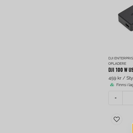
DJI ENTERPRI
OPLADERE
DJI 100 W 
459 kr
/ St
Finns i la
-