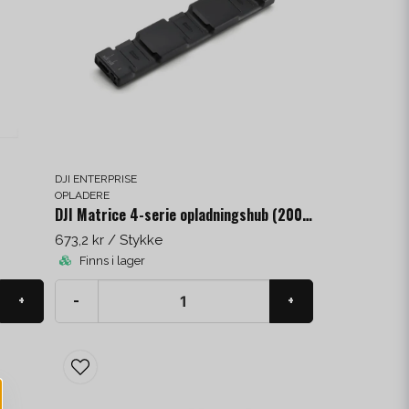
DJI ENTERPRISE
OPLADERE
DJI Matrice 4-serie opladningshub (200 W)
673,2 kr
/ Stykke
Finns i lager
+
-
+