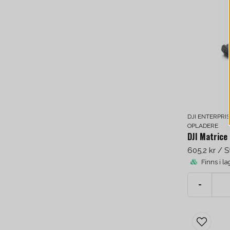
DJI ENTERPRI
OPLADERE
605,2 kr
/ S
Finns i la
-