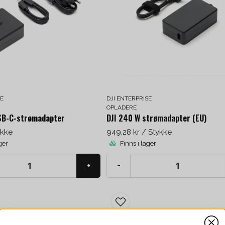
SE
DJI ENTERPRISE
OPLADERE
USB-C-strømadapter
DJI 240 W strømadapter (EU)
ykke
949,28 kr
/ Stykke
ger
Finns i lager
Få 5% rabatt
+
-
Prenumerera på vårt nyhetsbrev med kunskap
och nyheter. Ange din e-postadress nedan för att
få en rabattkod på ditt nästa köp.