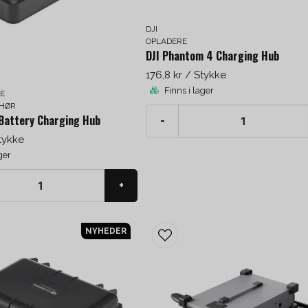
DJI
OPLADERE
DJI Phantom 4 Charging Hub
176,8 kr
/ Stykke
Finns i lager
SE
EHØR
 Battery Charging Hub
-
tykke
ger
+
NYHEDER