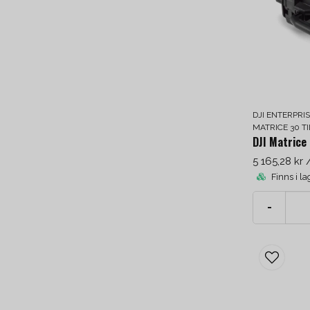
DJI ENTERPRI
MATRICE 30 T
DJI Matrice
5 165,28 kr
Finns i la
-