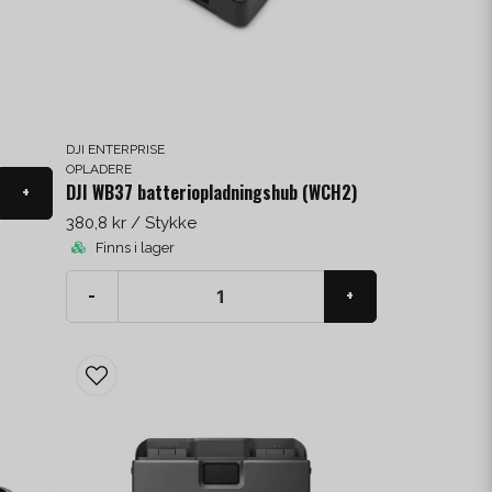
DJI ENTERPRISE
OPLADERE
DJI WB37 batteriopladningshub (WCH2)
+
380,8 kr
/ Stykke
Finns i lager
-
+