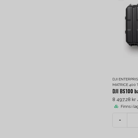
DJI ENTERPRI
MATRICE 400 
DJI BS100 b
8 497,28 kr
Finns i la
-