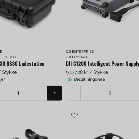
SE
DJI ENTERPRISE
ILLBEHÖR
DJI FLYCART
 30 BS30 Ladestation
DJI C1200 Intelligent Power Suppl
/ Stykke
9 177,28 kr
/ Stykke
ger
Beställningsvara
+
-