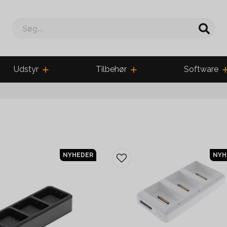
Søg...
Udstyr
Tilbehør
Software
NYHEDER
NYH