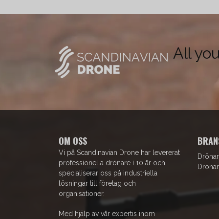
All yo
OM OSS
BRAN
Vi på Scandinavian Drone har levererat
Drönar
professionella drönare i 10 år och
Drönar
specialiserar oss på industriella
lösningar till företag och
organisationer.
Med hjälp av vår expertis inom