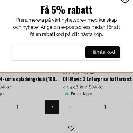
email
E-mail-adresse
Hämta kod
SE
DJI ENTERPRISE
MAVIC 3 TILBEHØR
DJI Matrice 4-serie opladningshub (100 W)
DJI Mavic 3 Enterprise batterisæt
tykke
4 093,6 kr
/ Stykke
ger
Finns i lager
+
-