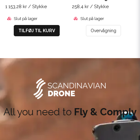
1 153,28 kr
/ Stykke
258,4 kr
/ Stykke
Slut på lager
Slut på lager
TILFØJ TIL KURV
Overvågning
All you need to
Fly & Comply