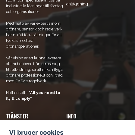
i 10 år och specialiserar oss på
anläggning
industriella lösningar till företag
och organisationer.
Med hjälp av vår expertis inom
drönare, sensorik och regelverk
har ni rätt förutsättningar för att
lyckas med era
drönaroperationer.
Vår vision är att kunna leverera
allt ni behöver, från utrustning
till utbildning, så att ni kan flyga
drönare professionellt och i tråd
med EASA's regelverk.
Helt enkelt -
"All you need to
fly & comply"
TJÄNSTER
INFO
Vores tjenester
Om os
Vi bruger cookies
Bliv rammeaftalekunde
Kontakt os