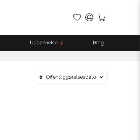
Uddannelse
Blog
Offentliggørelsesdato