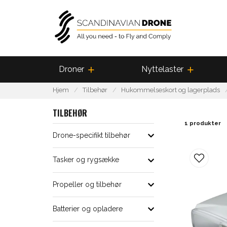
Droner
Nyttelaster
Hjem
Tilbehør
Hukommelseskort og lagerplads
TILBEHØR
1 produkter
Drone-specifikt tilbehør
Tasker og rygsække
Propeller og tilbehør
Batterier og opladere