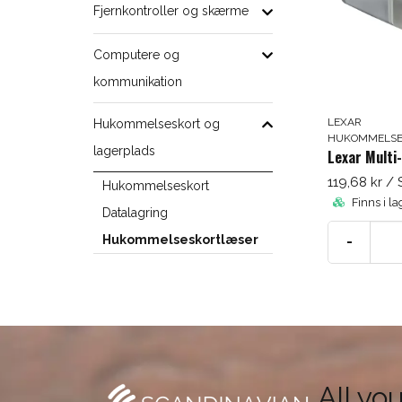
Fjernkontroller og skærme
Computere og
kommunikation
LEXAR
Hukommelseskort og
HUKOMMELSE
lagerplads
119,68 kr
/ 
Hukommelseskort
Finns i la
Datalagring
Hukommelseskortlæser
-
All yo