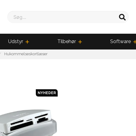
Søg...
Udstyr
Tilbehør
Software
Hukommelseskortlæser
NYHEDER