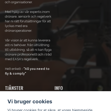
och organisationer.
Med hjälp av vår expertis inom
drönare, sensorik och regelverk
har ni rätt förutsättningar för att
lyckas med era
drönaroperationer.
Vår vision är att kunna leverera
allt ni behöver, från utrustning
till utbildning, så att ni kan flyga
drönare professionellt och i tråd
med EASA's regelverk.
Helt enkelt -
"All you need to
fly & comply"
TJÄNSTER
INFO
Vores tjenester
Om os
Vi bruger cookies
Bliv rammeaftalekunde
Kontakt os
Kurser og uddannelse
Kundsupport
Vi bruger cookies for at sikre, at vores hjemmeside