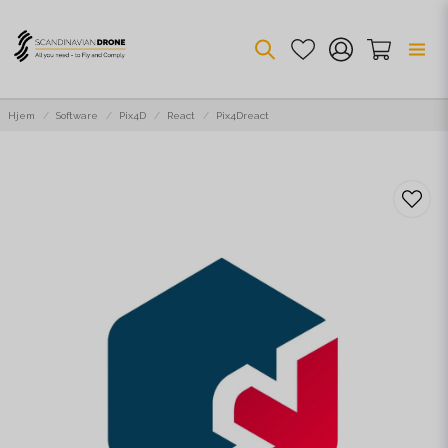
Hjem
Software
Pix4D
React
Pix4Dreact