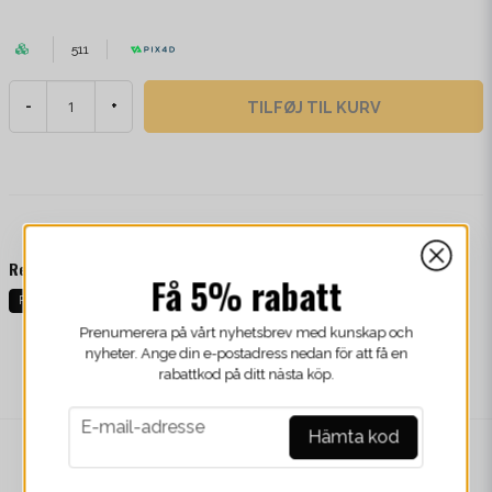
511
TILFØJ TIL KURV
-
+
Relaterede kategorier
Få 5% rabatt
React
Prenumerera på vårt nyhetsbrev med kunskap och
nyheter. Ange din e-postadress nedan för att få en
rabattkod på ditt nästa köp.
email
E-mail-adresse
Hämta kod