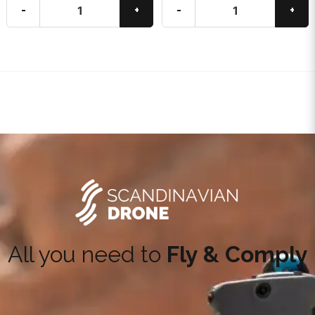
-
+
-
+
All you need to
Fly & Comply