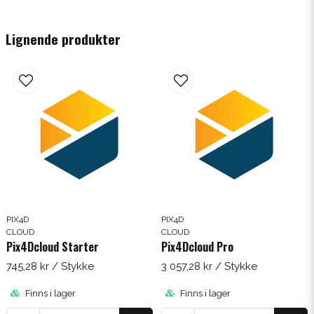
Lignende produkter
Få 5% rabatt
Prenumerera på vårt nyhetsbrev med kunskap och
nyheter. Ange din e-postadress nedan för att få en
rabattkod på ditt nästa köp.
email
E-mail-adresse
Hämta kod
PIX4D
PIX4D
CLOUD
CLOUD
Pix4Dcloud Starter
Pix4Dcloud Pro
745,28 kr
/ Stykke
3 057,28 kr
/ Stykke
Finns i lager
Finns i lager