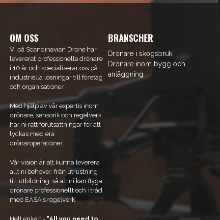
OM OSS
BRANSCHER
Vi på Scandinavian Drone har
Drönare i skogsbruk
levererat professionella drönare
Drönare inom bygg och
i 10 år och specialiserar oss på
anläggning
industriella lösningar till företag
och organisationer.
Med hjälp av vår expertis inom
drönare, sensorik och regelverk
har ni rätt förutsättningar för att
lyckas med era
drönaroperationer.
Vår vision är att kunna leverera
allt ni behöver, från utrustning
till utbildning, så att ni kan flyga
drönare professionellt och i tråd
med EASA's regelverk.
Helt enkelt -
"All you need to