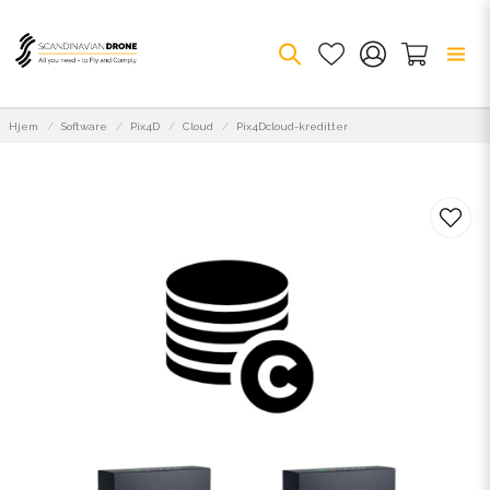
Hjem
Software
Pix4D
Cloud
Pix4Dcloud-kreditter