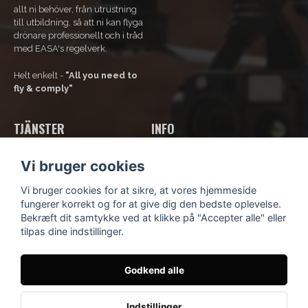
allt ni behöver, från utrustning
till utbildning, så att ni kan flyga
drönare professionellt och i tråd
med EASA's regelverk.
Helt enkelt -
"All you need to
fly & comply"
TJÄNSTER
INFO
Vores tjenester
Om os
Vi bruger cookies
Bliv rammeaftalekunde
Kontakt os
Kurser og uddannelse
Kundsupport
Vi bruger cookies for at sikre, at vores hjemmeside
Lej en drone
Købsbetingelser
fungerer korrekt og for at give dig den bedste oplevelse.
Fortrolighedspolitik
Bekræft dit samtykke ved at klikke på "Accepter alle" eller
Blog
tilpas dine indstillinger.
Godkend alle
© Scandinavian Drone
- Idévägen 9, 312 62 Mellbystrand,
Sverige
Indstillinger