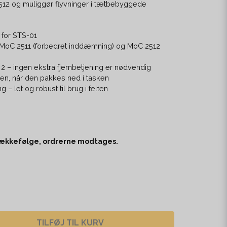
2512 og muliggør flyvninger i tætbebyggede
 for STS-01
MoC 2511 (forbedret inddæmning) og MoC 2512
ot 2 – ingen ekstra fjernbetjening er nødvendig
nen, når den pakkes ned i tasken
g – let og robust til brug i felten
 rækkefølge, ordrerne modtages.
TILFØJ TIL KURV