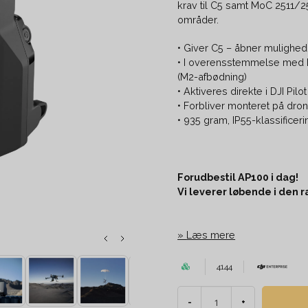
krav til C5 samt MoC 2511/
områder.
• Giver C5 – åbner mulighed
• I overensstemmelse med 
(M2-afbødning)
• Aktiveres direkte i DJI Pil
• Forbliver monteret på dro
• 935 gram, IP55-klassificerin
Forudbestil AP100 i dag!
Vi leverer løbende i den
Læs mere
4144
-
+