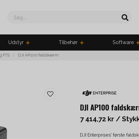
Søg...
Udstyr
Tilbehør
Software
g FTS
DJI AP100 faldskærm
DJI AP100 faldskæ
7 414,72 kr
/ Styk
DJI Enterprises’ første fal