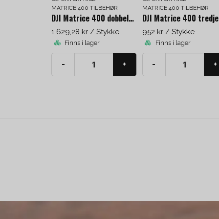
MATRICE 400 TILBEHØR
MATRICE 400 TILBEHØR
DJI Matrice 400 dobbelt gimbal-stik
1 629,28 kr
/ Stykke
952 kr
/ Stykke
Finns i lager
Finns i lager
-
+
-
+