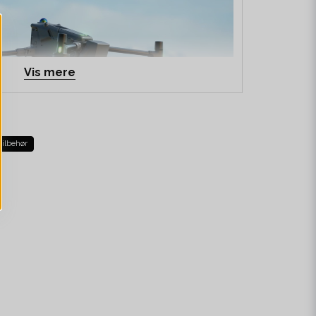
Vis mere
tilbehør
em med FTS – för Matrice 400
 första fallskärmssystem med integrerat Flight
vecklat specifikt för Matrice 400. Systemet är EU-
eklarerat enligt Means of Compliance MoC 2511
 säkerhetskraven för C5. Tillsammans ger detta
m krävs för operationer i STS-01 (VLOS), samt en
den specifika kategorin.