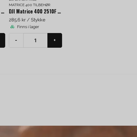
Poängen är inte bara godkänn
MATRICE 400 TILBEHØR
uppdrag i tätbebyggd miljö – 
DJI Matrice 400 tredje gimbalbeslag
DJI Matrice 400 2510F propeller
fallskärmssystem ett konkre
285,6 kr
/ Stykke
säkerhetsredundans, vilket i p
Där tidigare lösningar inneb
Finns i lager
vajrar, är AP100 en integre
princip glömmer bort: den akti
-
+
transportväskan och sköter
regulatoriska tyngden med e
samlad i ett enda system tid