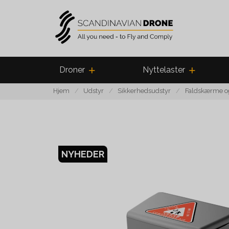
Droner
Nyttelaster
Hjem
Udstyr
Sikkerhedsudstyr
Faldskærme o
NYHEDER