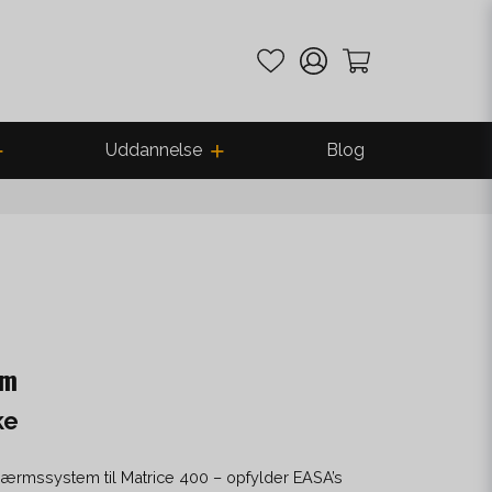
Uddannelse
Blog
rm
ke
dskærmssystem til Matrice 400 – opfylder EASA’s