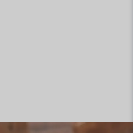
andet i sig, utan hur enkelt AP100 gör det. För
där reglerna är stränga – är ett certifierat
t sätt att visa myndigheten hög
raktiken förbättrar möjligheten att få tillstånd.
urit skrymmande extern utrustning och trassliga
rad enhet som du monterar en gång och sedan i
veras direkt i fjärrkontrollen, sitter kvar i
 sin egen övervakning. AP100 kombinerar den
n användarvänlighet som helt enkelt inte funnits
igare.