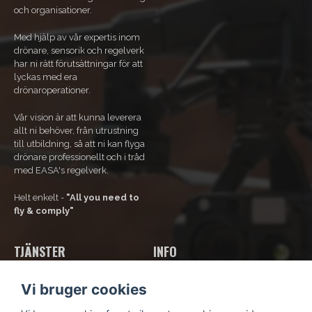
och organisationer.
Med hjälp av vår expertis inom
drönare, sensorik och regelverk
har ni rätt förutsättningar för att
lyckas med era
drönaroperationer.
Vår vision är att kunna leverera
allt ni behöver, från utrustning
till utbildning, så att ni kan flyga
drönare professionellt och i tråd
med EASA's regelverk.
Helt enkelt -
"All you need to
fly & comply"
TJÄNSTER
INFO
Vores tjenester
Om os
Vi bruger cookies
Bliv rammeaftalekunde
Kontakt os
Kurser og uddannelse
Kundsupport