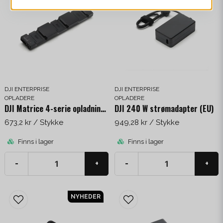
DJI ENTERPRISE
DJI ENTERPRISE
OPLADERE
OPLADERE
DJI Matrice 4-serie opladningshub (200 W)
DJI 240 W strømadapter (EU)
673,2 kr
/ Stykke
949,28 kr
/ Stykke
Finns i lager
Finns i lager
-
+
-
+
NYHEDER