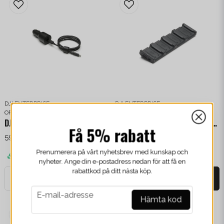
DJI ENTERPRISE
DJI ENTERPRISE
OPLADERE
OPLADERE
DJI 65W biloplader
DJI Matrice 4-serie opladningshub (100 W)
Få 5% rabatt
598,4 kr
/ Stykke
605,2 kr
/ Stykke
Prenumerera på vårt nyhetsbrev med kunskap och
Finns i lager
Finns i lager
nyheter. Ange din e-postadress nedan för att få en
rabattkod på ditt nästa köp.
-
+
-
+
email
E-mail-adresse
Hämta kod