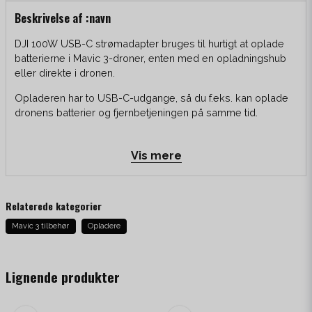
Beskrivelse af :navn
DJI 100W USB-C strømadapter bruges til hurtigt at oplade
batterierne i Mavic 3-droner, enten med en opladningshub
eller direkte i dronen.
Opladeren har to USB-C-udgange, så du f.eks. kan oplade
dronens batterier og fjernbetjeningen på samme tid.
Vis mere
Inkluderet i pakken
1x 100W USB-C strømadapter
Relaterede kategorier
1x USB-C-kabel
1x 220V strømkabel
Mavic 3 tilbehør
Opladere
Lignende produkter