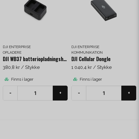
DJI ENTERPRISE
DJI ENTERPRISE
OPLADERE
KOMMUNIKATION
DJI WB37 batteriopladningshub (WCH2)
DJI Cellular Dongle
380,8 kr
/ Stykke
1 040,4 kr
/ Stykke
Finns i lager
Finns i lager
-
+
-
+